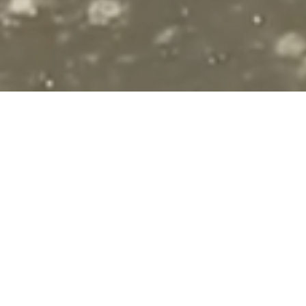
u
regist.ro
documental. Los recursos
tauración de la memoria de los espacios y