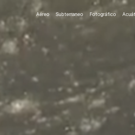
Aéreo
Subterraneo
Fotográfico
Acuát