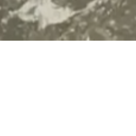
regist.ro
Manuales, métodos y herramientas
par
pueden ser empleados en la investigación 
las personas afectadas.