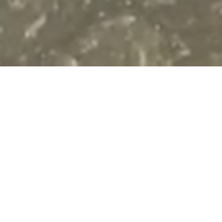
a la
investigación vecinal de problemas ambientales
y s
de agresiones ambientales, su comunicación pública y la res